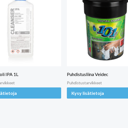
oli IPA 1L
Puhdistusliina Veidec
arvikkeet
Puhdistustarvikkeet
sätietoja
Kysy lisätietoja