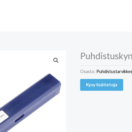
Puhdistusky
Osasto:
Puhdistustarvikke
Kysy lisätietoja